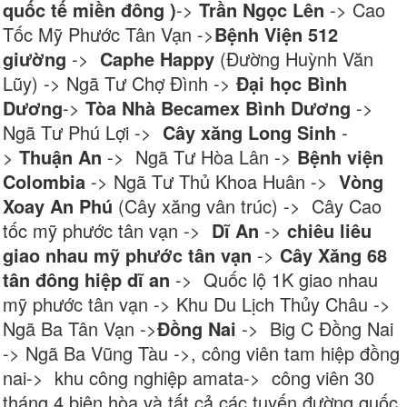
quốc tế miền đông )
->
Trần Ngọc Lên
-> Cao
Tốc Mỹ Phước Tân Vạn ->
Bệnh Viện 512
giường
->
Caphe Happy
(Đường Huỳnh Văn
Lũy) -> Ngã Tư Chợ Đình ->
Đại học Bình
Dương
->
Tòa Nhà Becamex Bình Dương
->
Ngã Tư Phú Lợi ->
Cây xăng Long Sinh
-
>
Thuận An
-> Ngã Tư Hòa Lân ->
Bệnh viện
Colombia
-> Ngã Tư Thủ Khoa Huân ->
Vòng
Xoay An Phú
(Cây xăng vân trúc) -> Cây Cao
tốc mỹ phước tân vạn ->
Dĩ An
->
chiêu liêu
giao nhau mỹ phước tân vạn
->
Cây Xăng 68
tân đông hiệp dĩ an
-> Quốc lộ 1K giao nhau
mỹ phước tân vạn -> Khu Du Lịch Thủy Châu ->
Ngã Ba Tân Vạn ->
Đồng Nai
-> Big C Đồng Nai
-> Ngã Ba Vũng Tàu ->, công viên tam hiệp đồng
nai-> khu công nghiệp amata-> công viên 30
tháng 4 biên hòa và tất cả các tuyến đường quốc