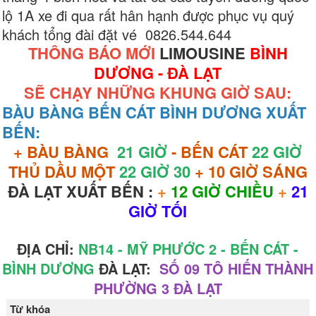
lộ 1A xe đi qua rất hân hạnh được phục vụ quý
khách tổng đài đặt vé 0826.544.644
THÔNG BÁO MỚI
LIMOUSINE
BÌNH
DƯƠNG - ĐÀ LẠT
SẼ CHẠY NHỮNG KHUNG GIỜ SAU:
BÀU BÀNG BẾN CÁT BÌNH DƯƠNG XUẤT
BẾN:
+ BÀU BÀNG
21 GIỜ
- BẾN CÁT
22 GIỜ
THỦ DẦU MỘT
22 GIỜ 30
+ 10 GIỜ SÁNG
ĐÀ LẠT XUẤT BẾN :
+
12 GIỜ CHIỀU
+
21
GIỜ TỐI
ĐỊA CHỈ:
NB14 - MỸ PHƯỚC 2 - BẾN CÁT -
BÌNH DƯƠNG
ĐÀ LẠT:
SỐ 09 TÔ HIẾN THÀNH
PHƯỜNG 3 ĐÀ LẠT
Từ khóa