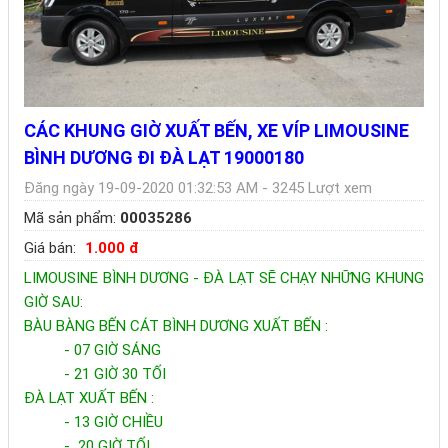
CÁC KHUNG GIỜ XUẤT BẾN, XE VÍP LIMOUSINE
BÌNH DƯƠNG ĐI ĐÀ LẠT 19000180
Đăng ngày 19-09-2020 01:32:53 AM - 3245 Lượt xem
Mã sản phẩm:
00035286
Giá bán:
1.000 đ
LIMOUSINE BÌNH DƯƠNG - ĐÀ LẠT SẼ CHẠY NHỮNG KHUNG
GIỜ SAU:
BÀU BÀNG BẾN CÁT BÌNH DƯƠNG XUẤT BẾN :
- 07 GIỜ SÁNG
- 21 GIỜ 30 TỐI
ĐÀ LẠT XUẤT BẾN :
- 13 GIỜ CHIỀU
- 20 GIỜ TỐI