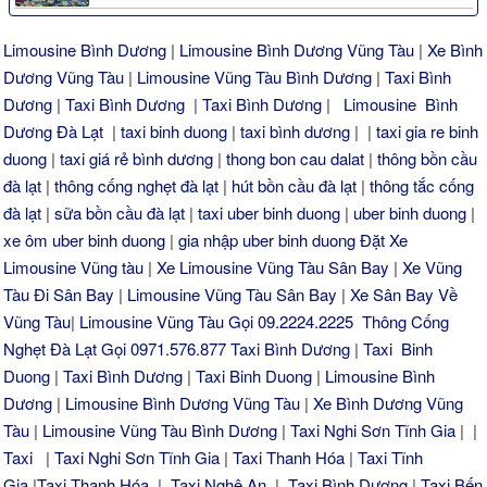
Limousine Bình Dương
|
Limousine Bình Dương Vũng Tàu
|
Xe Bình
Dương Vũng Tàu
|
Limousine Vũng Tàu Bình Dương
|
Taxi Bình
Dương
|
Taxi Bình Dương
|
Taxi Bình Dương
|
Limousine Bình
Dương Đà Lạt
|
taxi binh duong
|
taxi bình dương
| |
taxi gia re binh
duong
|
taxi giá rẻ bình dương
|
thong bon cau dalat
|
thông bồn cầu
đà lạt
|
thông cống nghẹt đà lạt
|
hút bồn cầu đà lạt
|
thông tắc cống
đà lạt
|
sữa bồn cầu đà lạt
|
taxi uber binh duong
|
uber binh duong
|
xe ôm uber binh duong
|
gia nhập uber binh duong
Đặt Xe
Limousine Vũng tàu
|
Xe Limousine Vũng Tàu Sân Bay
|
Xe Vũng
Tàu Đi Sân Bay
|
Limousine Vũng Tàu Sân Bay
|
Xe Sân Bay Về
Vũng Tàu
|
Limousine Vũng Tàu Gọi 09.2224.2225
Thông Cống
Nghẹt Đà Lạt Gọi 0971.576.877
Taxi Bình Dương
|
Taxi Binh
Duong
|
Taxi Bình Dương
|
Taxi Binh Duong
|
Limousine Bình
Dương
|
Limousine Bình Dương Vũng Tàu
|
Xe Bình Dương Vũng
Tàu
|
Limousine Vũng Tàu Bình Dương
|
Taxi Nghi Sơn Tĩnh Gia
| |
Taxi
|
Taxi Nghi Sơn Tĩnh Gia
|
Taxi Thanh Hóa
|
Taxi Tĩnh
Gia
|
Taxi Thanh Hóa
|
Taxi Nghệ An
|
Taxi Bình Dương
|
Taxi Bến