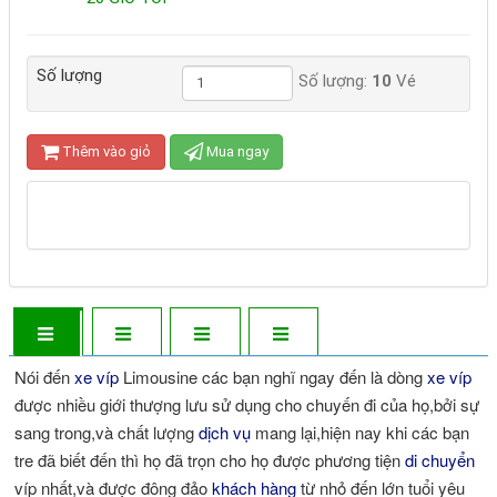
Đặt xe trực tuyến 24/24:
19000180
-
19000144
-
-
09222.48.222
- 0924.456.118 - 0968.494.355 -
Số lượng
0964.299.449 - 0963.166.225
Số lượng:
10
Vé
ĐỊA CHỈ
BÌNH DƯƠNG : TC2 - MỸ PHƯỚC 2 - BẾN CÁT - BÌNH
Thêm vào giỏ
Mua ngay
DƯƠNG
ĐÀ LẠT : SỐ 09 TÔ HIẾN THÀNH PHƯỜNG 3 ĐÀ LẠT
Nói đến
xe víp
Limousine các bạn nghĩ ngay đến là dòng
xe víp
được nhiều giới thượng lưu sử dụng cho chuyến đi của họ,bởi sự
sang trong,và chất lượng
dịch vụ
mang lại,hiện nay khi các bạn
tre đã biết đến thì họ đã trọn cho họ được phương tiện
di chuyển
víp nhất,và được đông đảo
khách hàng
từ nhỏ đến lớn tuổi yêu