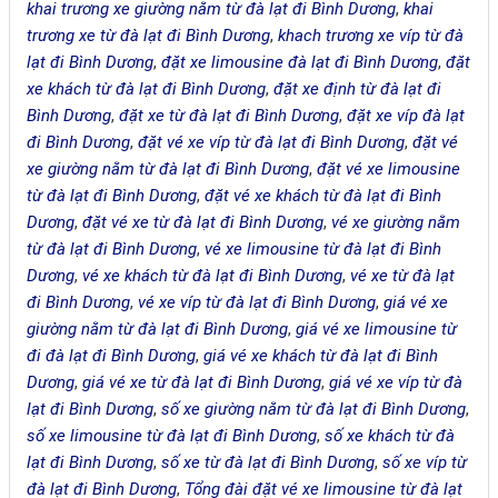
khai trương xe giường nằm từ đà lạt đi Bình Dương
,
khai
trương xe từ đà lạt đi Bình Dương
,
khach trương xe víp từ đà
lạt đi Bình Dương
,
đặt xe limousine đà lạt đi Bình Dương
,
đặt
xe khách từ đà lạt đi Bình Dương
,
đặt xe định từ đà lạt đi
Bình Dương
,
đặt xe từ đà lạt đi Bình Dương
,
đặt xe víp đà lạt
đi Bình Dương
,
đặt vé xe víp từ đà lạt đi Bình Dương
,
đặt vé
xe giường nằm từ đà lạt đi Bình Dương
,
đặt vé xe limousine
từ đà lạt đi Bình Dương
,
đặt vé xe khách từ đà lạt đi Bình
Dương
,
đặt vé xe từ đà lạt đi Bình Dương
,
vé xe giường nằm
từ đà lạt đi Bình Dương
,
vé xe limousine từ đà lạt đi Bình
Dương
,
vé xe khách từ đà lạt đi Bình Dương
,
vé xe từ đà lạt
đi Bình Dương
,
vé xe víp từ đà lạt đi Bình Dương
,
giá vé xe
giường nằm từ đà lạt đi Bình Dương
,
giá vé xe limousine từ
đi đà lạt đi Bình Dương
,
giá vé xe khách từ đà lạt đi Bình
Dương
,
giá vé xe từ đà lạt đi Bình Dương
,
giá vé xe víp từ đà
lạt đi Bình Dương
,
số xe giường nằm từ đà lạt đi Bình Dương
,
số xe limousine từ đà lạt đi Bình Dương
,
số xe khách từ đà
lạt đi Bình Dương
,
số xe từ đà lạt đi Bình Dương
,
số xe víp từ
đà lạt đi Bình Dương
,
Tổng đài đặt vé xe limousine từ đà lạt