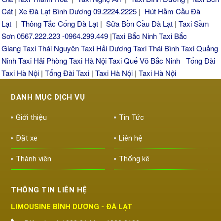
Cát
|
Xe Đà Lạt Bình Dương 09.2224.2225
|
Hút Hầm Cầu Đà
Lạt
|
Thông Tắc Cống Đà Lạt
|
Sữa Bồn Cầu Đà Lạt
|
Taxi Sầm
Sơn 0567.222.223 -0964.299.449
|
Taxi Bắc Ninh
Taxi Bắc
Giang
Taxi Thái Nguyên
Taxi Hải Dương
Taxi Thái Bình
Taxi Quảng
Ninh
Taxi Hải Phòng
Taxi Hà Nội
Taxi Quế Võ Bắc Ninh
Tổng Đài
Taxi Hà Nội
|
Tổng Đài Taxi
|
Taxi Hà Nội
|
Taxi Hà Nội
DANH MỤC DỊCH VỤ
Giới thiệu
Tin Tức
Đặt xe
Liên hệ
Thành viên
Thống kê
THÔNG TIN LIÊN HỆ
LIMOUSINE BÌNH DƯƠNG - ĐÀ LẠT