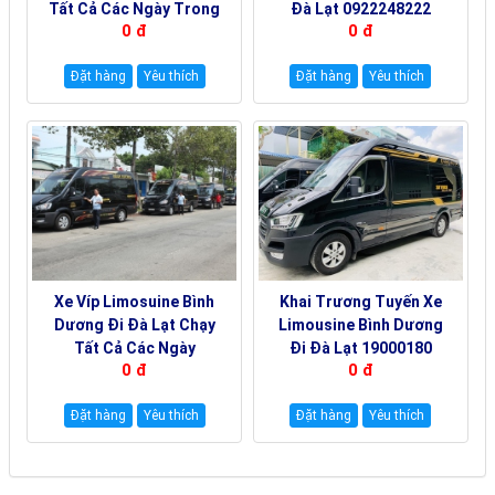
Tất Cả Các Ngày Trong
Đà Lạt 0922248222
0 đ
0 đ
Tuần 0922242225
Đặt hàng
Yêu thích
Đặt hàng
Yêu thích
Xe Víp Limosuine Bình
Khai Trương Tuyến Xe
Dương Đi Đà Lạt Chạy
Limousine Bình Dương
Tất Cả Các Ngày
Đi Đà Lạt 19000180
0 đ
0 đ
19000144
Đặt hàng
Yêu thích
Đặt hàng
Yêu thích