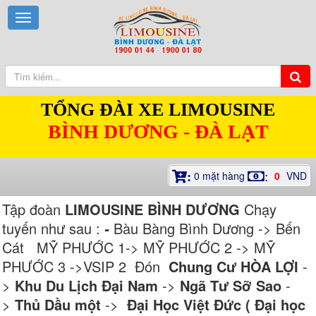
TỔNG ĐÀI XE LIMOUSINE
BÌNH DƯƠNG - ĐÀ LẠT
0
mặt hàng
0
VND
:
:
Tập đoàn
LIMOUSINE BÌNH DƯƠNG
Chạy
tuyến như sau :
Bàu Bàng Bình Dương -> Bến
-
Cát MỸ PHƯỚC 1-> MỸ PHƯỚC 2 -> MỸ
PHƯỚC 3 ->VSIP 2 Đón
Chung Cư HÒA LỢI
-
>
Khu Du Lịch Đại Nam
->
Ngã Tư Sỡ Sao
-
>
Thủ Dầu một
->
Đại Học Việt Đức ( Đại học