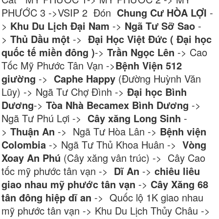
PHƯỚC 3 ->VSIP 2 Đón
Chung Cư HÒA LỢI
-
>
Khu Du Lịch Đại Nam
->
Ngã Tư Sỡ Sao
-
>
Thủ Dầu một
->
Đại Học Việt Đức ( Đại học
quốc tế miền đông )
->
Trần Ngọc Lên
-> Cao
Tốc Mỹ Phước Tân Vạn ->
Bệnh Viện 512
giường
->
Caphe Happy
(Đường Huỳnh Văn
Lũy) -> Ngã Tư Chợ Đình ->
Đại học Bình
Dương
->
Tòa Nhà Becamex Bình Dương
->
Ngã Tư Phú Lợi ->
Cây xăng Long Sinh
-
>
Thuận An
-> Ngã Tư Hòa Lân ->
Bệnh viện
Colombia
-> Ngã Tư Thủ Khoa Huân ->
Vòng
Xoay An Phú
(Cây xăng vân trúc) -> Cây Cao
tốc mỹ phước tân vạn ->
Dĩ An
->
chiêu liêu
giao nhau mỹ phước tân vạn
->
Cây Xăng 68
tân đông hiệp dĩ an
-> Quốc lộ 1K giao nhau
mỹ phước tân vạn -> Khu Du Lịch Thủy Châu ->