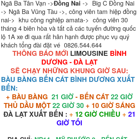
Ngã Ba Tân Vạn ->
Đồng Nai
-> Big C Đồng Nai
-> Ngã Ba Vũng Tàu ->, công viên tam hiệp đồng
nai-> khu công nghiệp amata-> công viên 30
tháng 4 biên hòa và tất cả các tuyến đường quốc
lộ 1A xe đi qua rất hân hạnh được phục vụ quý
khách tổng đài đặt vé 0826.544.644
THÔNG BÁO MỚI
LIMOUSINE
BÌNH
DƯƠNG - ĐÀ LẠT
SẼ CHẠY NHỮNG KHUNG GIỜ SAU:
BÀU BÀNG BẾN CÁT BÌNH DƯƠNG XUẤT
BẾN:
+ BÀU BÀNG
21 GIỜ
- BẾN CÁT
22 GIỜ
THỦ DẦU MỘT
22 GIỜ 30
+ 10 GIỜ SÁNG
ĐÀ LẠT XUẤT BẾN :
+
12 GIỜ CHIỀU
+
21
GIỜ TỐI