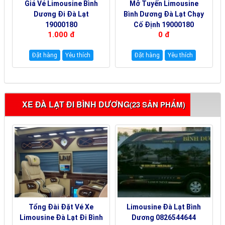
Giá Vé Limousine Bình
Mở Tuyến Limousine
Dương Đi Đà Lạt
Bình Dương Đà Lạt Chạy
19000180
Cố Định 19000180
1.000 đ
0 đ
Đặt hàng
Yêu thích
Đặt hàng
Yêu thích
XE ĐÀ LẠT ĐI BÌNH DƯƠNG
(23 SẢN PHẨM)
Tổng Đài Đặt Vé Xe
Limousine Đà Lạt Bình
Limousine Đà Lạt Đi Bình
Dương 0826544644