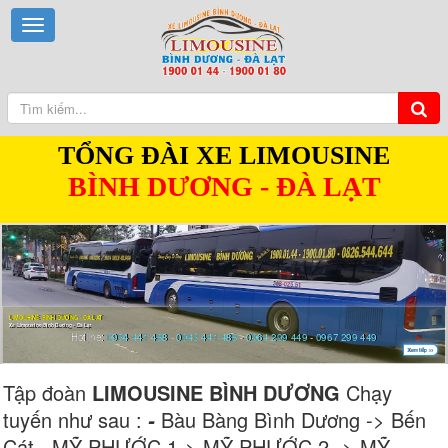
TỔNG ĐÀI XE LIMOUSINE
BÌNH DƯƠNG - ĐÀ LẠT
LIMOUSINE BÌNH DƯƠNG - ĐÀ LẠT
Xe Limousine Bình Dương - Đà Lạt
Hotline:
0934 441 488
-
0943 441 488
-
0964 299 449
-
0967 299 449
Xem tiếp >>
Tập đoàn
LIMOUSINE BÌNH DƯƠNG
Chạy
tuyến như sau :
Bàu Bàng Bình Dương -> Bến
-
Cát MỸ PHƯỚC 1-> MỸ PHƯỚC 2 -> MỸ