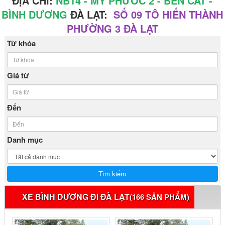
ĐỊA CHỈ:
NB14 - MỸ PHƯỚC 2 - BẾN CÁT -
BÌNH DƯƠNG
ĐÀ LẠT:
SỐ 09 TÔ HIẾN THÀNH
PHƯỜNG 3 ĐÀ LẠT
Từ khóa
Giá từ
Đến
Danh mục
XE BÌNH DƯƠNG ĐI ĐÀ LẠT
(166 SẢN PHẨM)