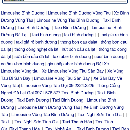
Limousine Bình Dương
|
Limousine Bình Dương Vũng Tàu
|
Xe Bình
Dương Vũng Tàu
|
Limousine Vũng Tàu Bình Dương
|
Taxi Bình
Dương
|
Taxi Bình Dương
|
Taxi Bình Dương
|
Limousine Bình
Dương Đà Lạt
|
taxi binh duong
|
taxi bình dương
| |
taxi gia re binh
duong
|
taxi giá rẻ bình dương
|
thong bon cau dalat
|
thông bồn cầu
đà lạt
|
thông cống nghẹt đà lạt
|
hút bồn cầu đà lạt
|
thông tắc cống
đà lạt
|
sữa bồn cầu đà lạt
|
taxi uber binh duong
|
uber binh duong
|
xe ôm uber binh duong
|
gia nhập uber binh duong
Đặt Xe
Limousine Vũng tàu
|
Xe Limousine Vũng Tàu Sân Bay
|
Xe Vũng
Tàu Đi Sân Bay
|
Limousine Vũng Tàu Sân Bay
|
Xe Sân Bay Về
Vũng Tàu
|
Limousine Vũng Tàu Gọi 09.2224.2225
Thông Cống
Nghẹt Đà Lạt Gọi 0971.576.877
Taxi Bình Dương
|
Taxi Binh
Duong
|
Taxi Bình Dương
|
Taxi Binh Duong
|
Limousine Bình
Dương
|
Limousine Bình Dương Vũng Tàu
|
Xe Bình Dương Vũng
Tàu
|
Limousine Vũng Tàu Bình Dương
|
Taxi Nghi Sơn Tĩnh Gia
| |
Taxi
|
Taxi Nghi Sơn Tĩnh Gia
|
Taxi Thanh Hóa
|
Taxi Tĩnh
Gia
|
Taxi Thanh Hóa
|
Taxi Nghệ An
|
Taxi Bình Dương
|
Taxi Bến