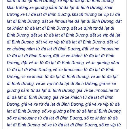
nằm từ đà lạt Bình Dương
,
xe víp từ đà lạt đi Bình Dương
,
khai trương xe giường nằm từ đà lạt đi Bình Dương
,
khai
trương xe từ đà lạt đi Bình Dương
,
khach trương xe víp từ đà
lạt đi Bình Dương
,
đặt xe limousine đà lạt đi Bình Dương
,
đặt
xe khách từ đà lạt đi Bình Dương
,
đặt xe định từ đà lạt đi
Bình Dương
,
đặt xe từ đà lạt đi Bình Dương
,
đặt xe víp đà lạt
đi Bình Dương
,
đặt vé xe víp từ đà lạt đi Bình Dương
,
đặt vé
xe giường nằm từ đà lạt đi Bình Dương
,
đặt vé xe limousine
từ đà lạt đi Bình Dương
,
đặt vé xe khách từ đà lạt đi Bình
Dương
,
đặt vé xe từ đà lạt đi Bình Dương
,
vé xe giường nằm
từ đà lạt đi Bình Dương
,
vé xe limousine từ đà lạt đi Bình
Dương
,
vé xe khách từ đà lạt đi Bình Dương
,
vé xe từ đà lạt
đi Bình Dương
,
vé xe víp từ đà lạt đi Bình Dương
,
giá vé xe
giường nằm từ đà lạt đi Bình Dương
,
giá vé xe limousine từ
đi đà lạt đi Bình Dương
,
giá vé xe khách từ đà lạt đi Bình
Dương
,
giá vé xe từ đà lạt đi Bình Dương
,
giá vé xe víp từ đà
lạt đi Bình Dương
,
số xe giường nằm từ đà lạt đi Bình Dương
,
số xe limousine từ đà lạt đi Bình Dương
,
số xe khách từ đà
lạt đi Bình Dương
,
số xe từ đà lạt đi Bình Dương
,
số xe víp từ