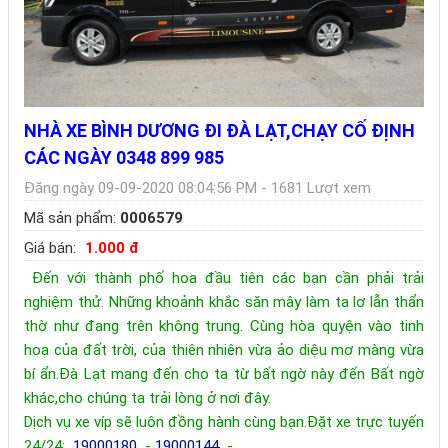
NHÀ XE BÌNH DƯƠNG ĐI ĐÀ LẠT,CHẠY CỐ ĐỊNH
CÁC NGÀY 0348 899 985
Đăng ngày 09-09-2020 08:04:56 PM - 1681 Lượt xem
Mã sản phẩm:
0006579
Giá bán:
1.000 đ
Đến với thành phố hoa đầu tiên các bạn cần phải trải
nghiệm thử. Những khoảnh khắc săn mây làm ta lơ lẫn thẩn
thờ như đang trên không trung. Cùng hòa quyện vào tinh
hoa của đất trời, của thiên nhiên vừa ảo diệu mơ màng vừa
bí ẩn.Đà Lạt mang đến cho ta từ bất ngờ này đến Bất ngờ
khác,cho chúng ta trải lòng ở nơi đây.
Dịch vụ xe víp sẽ luôn đồng hành cùng bạn.Đặt xe trực tuyến
24/24:
19000180
-
19000144
-