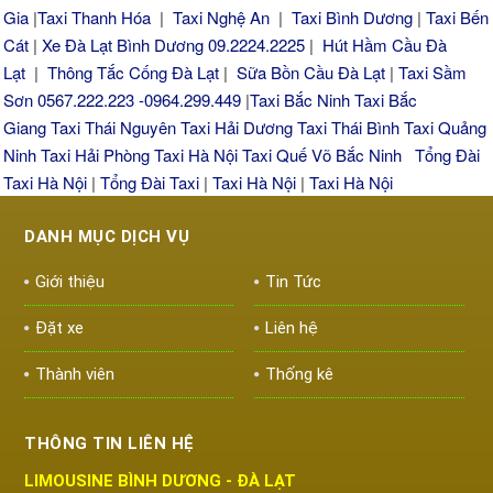
Gia
|
Taxi Thanh Hóa
|
Taxi Nghệ An
|
Taxi Bình Dương
|
Taxi Bến
Cát
|
Xe Đà Lạt Bình Dương 09.2224.2225
|
Hút Hầm Cầu Đà
Lạt
|
Thông Tắc Cống Đà Lạt
|
Sữa Bồn Cầu Đà Lạt
|
Taxi Sầm
Sơn 0567.222.223 -0964.299.449
|
Taxi Bắc Ninh
Taxi Bắc
Giang
Taxi Thái Nguyên
Taxi Hải Dương
Taxi Thái Bình
Taxi Quảng
Ninh
Taxi Hải Phòng
Taxi Hà Nội
Taxi Quế Võ Bắc Ninh
Tổng Đài
Taxi Hà Nội
|
Tổng Đài Taxi
|
Taxi Hà Nội
|
Taxi Hà Nội
DANH MỤC DỊCH VỤ
Giới thiệu
Tin Tức
Đặt xe
Liên hệ
Thành viên
Thống kê
THÔNG TIN LIÊN HỆ
LIMOUSINE BÌNH DƯƠNG - ĐÀ LẠT