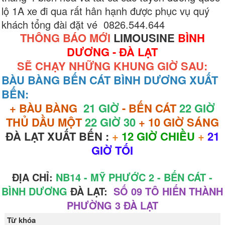
lộ 1A xe đi qua rất hân hạnh được phục vụ quý
khách tổng đài đặt vé 0826.544.644
THÔNG BÁO MỚI
LIMOUSINE
BÌNH
DƯƠNG - ĐÀ LẠT
SẼ CHẠY NHỮNG KHUNG GIỜ SAU:
BÀU BÀNG BẾN CÁT BÌNH DƯƠNG XUẤT
BẾN:
+ BÀU BÀNG
21 GIỜ
- BẾN CÁT
22 GIỜ
THỦ DẦU MỘT
22 GIỜ 30
+ 10 GIỜ SÁNG
ĐÀ LẠT XUẤT BẾN :
+
12 GIỜ CHIỀU
+
21
GIỜ TỐI
ĐỊA CHỈ:
NB14 - MỸ PHƯỚC 2 - BẾN CÁT -
BÌNH DƯƠNG
ĐÀ LẠT:
SỐ 09 TÔ HIẾN THÀNH
PHƯỜNG 3 ĐÀ LẠT
Từ khóa