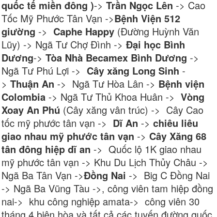
quốc tế miền đông )
->
Trần Ngọc Lên
-> Cao
Tốc Mỹ Phước Tân Vạn ->
Bệnh Viện 512
giường
->
Caphe Happy
(Đường Huỳnh Văn
Lũy) -> Ngã Tư Chợ Đình ->
Đại học Bình
Dương
->
Tòa Nhà Becamex Bình Dương
->
Ngã Tư Phú Lợi ->
Cây xăng Long Sinh
-
>
Thuận An
-> Ngã Tư Hòa Lân ->
Bệnh viện
Colombia
-> Ngã Tư Thủ Khoa Huân ->
Vòng
Xoay An Phú
(Cây xăng vân trúc) -> Cây Cao
tốc mỹ phước tân vạn ->
Dĩ An
->
chiêu liêu
giao nhau mỹ phước tân vạn
->
Cây Xăng 68
tân đông hiệp dĩ an
-> Quốc lộ 1K giao nhau
mỹ phước tân vạn -> Khu Du Lịch Thủy Châu ->
Ngã Ba Tân Vạn ->
Đồng Nai
-> Big C Đồng Nai
-> Ngã Ba Vũng Tàu ->, công viên tam hiệp đồng
nai-> khu công nghiệp amata-> công viên 30
tháng 4 biên hòa và tất cả các tuyến đường quốc