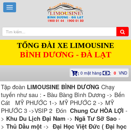
TỔNG ĐÀI XE LIMOUSINE
BÌNH DƯƠNG - ĐÀ LẠT
0
mặt hàng
0
VND
:
:
Tập đoàn
LIMOUSINE BÌNH DƯƠNG
Chạy
tuyến như sau :
Bàu Bàng Bình Dương -> Bến
-
Cát MỸ PHƯỚC 1-> MỸ PHƯỚC 2 -> MỸ
PHƯỚC 3 ->VSIP 2 Đón
Chung Cư HÒA LỢI
-
>
Khu Du Lịch Đại Nam
->
Ngã Tư Sỡ Sao
-
>
Thủ Dầu một
->
Đại Học Việt Đức ( Đại học