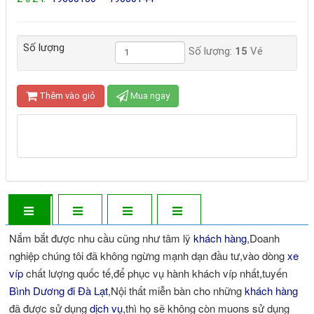
092224.2225
-
09222.48.222
- 0924.456.118 - 0968.494.355
- 0964.299.449 - 0963.166.225
Số lượng
Số lượng:
15
Vé
Thêm vào giỏ
Mua ngay
Nắm bắt được nhu cầu cũng như tâm lỹ
khách hàng
,Doanh
nghiệp chúng tôi đã không ngừng mạnh dạn đầu tư,vào dòng
xe
víp
chất lượng quốc tế,để phục vụ hành khách víp nhất,tuyến
Bình Dương đi Đà Lạt
,Nội thất miễn bàn cho những
khách hàng
đã được sử dụng
dịch vụ
,thì họ sẽ không còn muons sử dụng