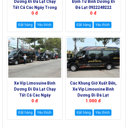
Dương Đi Đà Lạt Chạy
Định Từ Bình Dương Đi
Tất Cả Các Ngày Trong
Đà Lạt 0922248222
0 đ
0 đ
Tuần 0922242225
Đặt hàng
Yêu thích
Đặt hàng
Yêu thích
Xe Víp Limosuine Bình
Các Khung Giờ Xuất Bến,
Dương Đi Đà Lạt Chạy
Xe Víp Limousine Bình
Tất Cả Các Ngày
Dương Đi Đà Lạt
0 đ
1.000 đ
19000144
19000180
Đặt hàng
Yêu thích
Đặt hàng
Yêu thích