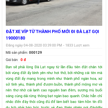
ĐẶT XE VÍP TỪ THÀNH PHỐ MỚI ĐI ĐÀ LẠT GỌI
19000180
Đăng ngày 04-08-2020 03:39:00 PM - 1833 Lượt xem
Mã sản phẩm:
000129
Giá bán:
0 đ
Bạn sẽ phải lòng Đà Lạt ngay từ lần đầu tiên đặt chân tới
bởi vùng đất ấy bình yên như hơi thở, bởi những cái tên mà
vùng đất ấy mang trong mình như thành phố ngàn hoa, xứ
sở tình yêu, thành phố đượm buồn, thành phố mộng mơ và
nên thơ nhờ cái lạnh cao nguyên ban đêm, sương mù buổi
sáng cùng dải rừng thông bạt ngàn bao quanh. Chắc hẳn chỉ
nhắc đến đây thôi cũng đủ để làm biết bao tâm hồn tín đồ
du lịch phải háo hức trước vẻ đẹp thiên nhiên nơi đây.Hãy