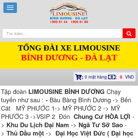
TỔNG ĐÀI XE LIMOUSINE
BÌNH DƯƠNG - ĐÀ LẠT
0
mặt hàng
0
VND
:
:
Tập đoàn
LIMOUSINE BÌNH DƯƠNG
Chạy
tuyến như sau :
Bàu Bàng Bình Dương -> Bến
-
Cát MỸ PHƯỚC 1-> MỸ PHƯỚC 2 -> MỸ
PHƯỚC 3 ->VSIP 2 Đón
Chung Cư HÒA LỢI
-
>
Khu Du Lịch Đại Nam
->
Ngã Tư Sỡ Sao
-
>
Thủ Dầu một
->
Đại Học Việt Đức ( Đại học