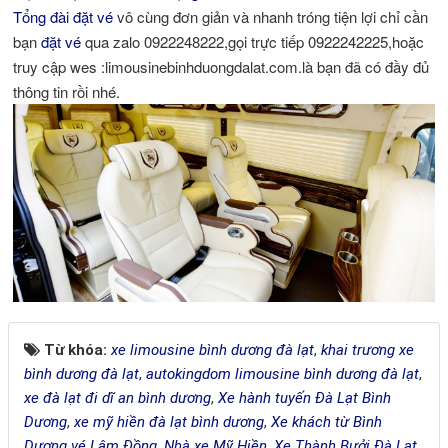
Tổng đài
đặt vé
vô cùng đơn giản và nhanh tróng tiện lợi chỉ cần
bạn
đặt vé
qua zalo 0922248222,gọi trực tiếp 0922242225,hoặc
truy cập wes :limousinebinhduongdalat.com.là bạn đã có đầy đủ
thông tin rồi nhé.
Từ khóa:
xe limousine bình dương đà lạt
,
khai trương xe
bình dương đà lạt
,
autokingdom limousine bình dương đà lạt
,
xe đà lạt đi dĩ an bình dương
,
Xe hành tuyến Đà Lạt Bình
Dương
,
xe mỹ hiền đà lạt bình dương
,
Xe khách từ Bình
Dương vé Lâm Đồng
,
Nhà xe Mỹ Hiền
,
Xe Thành Bưởi Đà Lạt