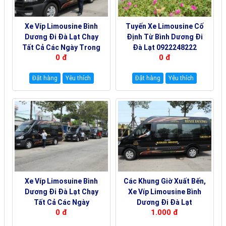
Xe Víp Limousine Bình
Tuyến Xe Limousine Cố
Dương Đi Đà Lạt Chạy
Định Từ Bình Dương Đi
Tất Cả Các Ngày Trong
Đà Lạt 0922248222
0 đ
0 đ
Tuần 0922242225
Đặt hàng
Yêu thích
Đặt hàng
Yêu thích
Xe Víp Limosuine Bình
Các Khung Giờ Xuất Bến,
Dương Đi Đà Lạt Chạy
Xe Víp Limousine Bình
Tất Cả Các Ngày
Dương Đi Đà Lạt
0 đ
1.000 đ
19000144
19000180