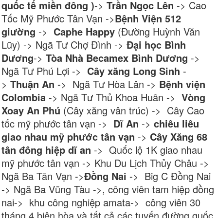
quốc tế miền đông )
->
Trần Ngọc Lên
-> Cao
Tốc Mỹ Phước Tân Vạn ->
Bệnh Viện 512
giường
->
Caphe Happy
(Đường Huỳnh Văn
Lũy) -> Ngã Tư Chợ Đình ->
Đại học Bình
Dương
->
Tòa Nhà Becamex Bình Dương
->
Ngã Tư Phú Lợi ->
Cây xăng Long Sinh
-
>
Thuận An
-> Ngã Tư Hòa Lân ->
Bệnh viện
Colombia
-> Ngã Tư Thủ Khoa Huân ->
Vòng
Xoay An Phú
(Cây xăng vân trúc) -> Cây Cao
tốc mỹ phước tân vạn ->
Dĩ An
->
chiêu liêu
giao nhau mỹ phước tân vạn
->
Cây Xăng 68
tân đông hiệp dĩ an
-> Quốc lộ 1K giao nhau
mỹ phước tân vạn -> Khu Du Lịch Thủy Châu ->
Ngã Ba Tân Vạn ->
Đồng Nai
-> Big C Đồng Nai
-> Ngã Ba Vũng Tàu ->, công viên tam hiệp đồng
nai-> khu công nghiệp amata-> công viên 30
tháng 4 biên hòa và tất cả các tuyến đường quốc