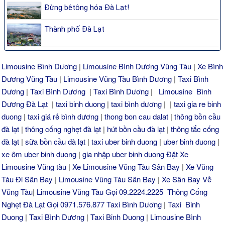
Đừng bêtông hóa Đà Lạt!
Thành phố Đà Lạt
Limousine Bình Dương
|
Limousine Bình Dương Vũng Tàu
|
Xe Bình
Dương Vũng Tàu
|
Limousine Vũng Tàu Bình Dương
|
Taxi Bình
Dương
|
Taxi Bình Dương
|
Taxi Bình Dương
|
Limousine Bình
Dương Đà Lạt
|
taxi binh duong
|
taxi bình dương
| |
taxi gia re binh
duong
|
taxi giá rẻ bình dương
|
thong bon cau dalat
|
thông bồn cầu
đà lạt
|
thông cống nghẹt đà lạt
|
hút bồn cầu đà lạt
|
thông tắc cống
đà lạt
|
sữa bồn cầu đà lạt
|
taxi uber binh duong
|
uber binh duong
|
xe ôm uber binh duong
|
gia nhập uber binh duong
Đặt Xe
Limousine Vũng tàu
|
Xe Limousine Vũng Tàu Sân Bay
|
Xe Vũng
Tàu Đi Sân Bay
|
Limousine Vũng Tàu Sân Bay
|
Xe Sân Bay Về
Vũng Tàu
|
Limousine Vũng Tàu Gọi 09.2224.2225
Thông Cống
Nghẹt Đà Lạt Gọi 0971.576.877
Taxi Bình Dương
|
Taxi Binh
Duong
|
Taxi Bình Dương
|
Taxi Binh Duong
|
Limousine Bình