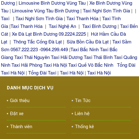
Dương
|
Limousine Bình Dương Vũng Tàu
|
Xe Bình Dương Vũng
Tàu
|
Limousine Vũng Tàu Bình Dương
|
Taxi Nghi Sơn Tĩnh Gia
| |
Taxi
|
Taxi Nghi Sơn Tĩnh Gia
|
Taxi Thanh Hóa
|
Taxi Tĩnh
Gia
|
Taxi Thanh Hóa
|
Taxi Nghệ An
|
Taxi Bình Dương
|
Taxi Bến
Cát
|
Xe Đà Lạt Bình Dương 09.2224.2225
|
Hút Hầm Cầu Đà
Lạt
|
Thông Tắc Cống Đà Lạt
|
Sữa Bồn Cầu Đà Lạt
|
Taxi Sầm
Sơn 0567.222.223 -0964.299.449
|
Taxi Bắc Ninh
Taxi Bắc
Giang
Taxi Thái Nguyên
Taxi Hải Dương
Taxi Thái Bình
Taxi Quảng
Ninh
Taxi Hải Phòng
Taxi Hà Nội
Taxi Quế Võ Bắc Ninh
Tổng Đài
Taxi Hà Nội
|
Tổng Đài Taxi
|
Taxi Hà Nội
|
Taxi Hà Nội
DANH MỤC DỊCH VỤ
Giới thiệu
Tin Tức
Đặt xe
Liên hệ
Thành viên
Thống kê