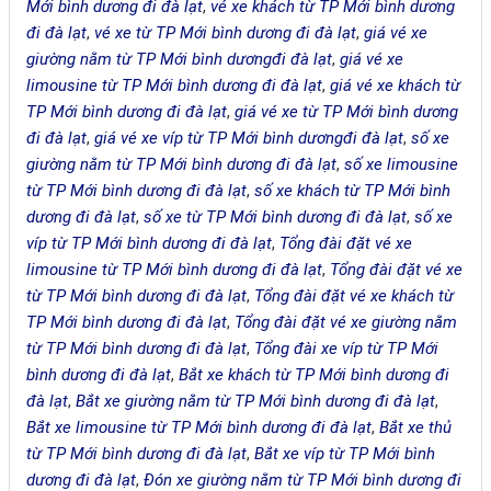
Mới bình dương đi đà lạt
,
vé xe khách từ TP Mới bình dương
đi đà lạt
,
vé xe từ TP Mới bình dương đi đà lạt
,
giá vé xe
giường nằm từ TP Mới bình dươngđi đà lạt
,
giá vé xe
limousine từ TP Mới bình dương đi đà lạt
,
giá vé xe khách từ
TP Mới bình dương đi đà lạt
,
giá vé xe từ TP Mới bình dương
đi đà lạt
,
giá vé xe víp từ TP Mới bình dươngđi đà lạt
,
số xe
giường nằm từ TP Mới bình dương đi đà lạt
,
số xe limousine
từ TP Mới bình dương đi đà lạt
,
số xe khách từ TP Mới bình
dương đi đà lạt
,
số xe từ TP Mới bình dương đi đà lạt
,
số xe
víp từ TP Mới bình dương đi đà lạt
,
Tổng đài đặt vé xe
limousine từ TP Mới bình dương đi đà lạt
,
Tổng đài đặt vé xe
từ TP Mới bình dương đi đà lạt
,
Tổng đài đặt vé xe khách từ
TP Mới bình dương đi đà lạt
,
Tổng đài đặt vé xe giường nằm
từ TP Mới bình dương đi đà lạt
,
Tổng đài xe víp từ TP Mới
bình dương đi đà lạt
,
Bắt xe khách từ TP Mới bình dương đi
đà lạt
,
Bắt xe giường nằm từ TP Mới bình dương đi đà lạt
,
Bắt xe limousine từ TP Mới bình dương đi đà lạt
,
Bắt xe thủ
từ TP Mới bình dương đi đà lạt
,
Bắt xe víp từ TP Mới bình
dương đi đà lạt
,
Đón xe giường nằm từ TP Mới bình dương đi