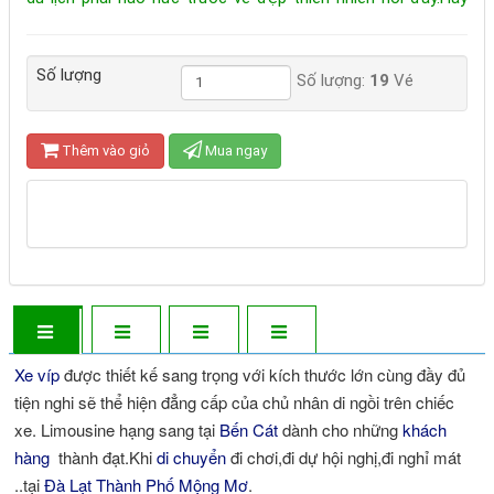
cùng xe víp Limousine bình dương trải nghiệm và khám phá
nhé tổng đài đặt vé gọi ngay 19000180 hoặc di động
Số lượng
0922242225
Số lượng:
19
Vé
Thêm vào giỏ
Mua ngay
Xe víp
được thiết kế sang trọng với kích thước lớn cùng đầy đủ
tiện nghi sẽ thể hiện đẳng cấp của chủ nhân di ngồi trên chiếc
xe. Limousine hạng sang tại
Bến Cát
dành cho những
khách
hàng
thành đạt.Khi
di chuyển
đi chơi,đi dự hội nghị,đi nghỉ mát
..tại
Đà Lạt
Thành Phố Mộng Mơ
.