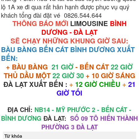
lộ 1A xe đi qua rất hân hạnh được phục vụ quý
khách tổng đài đặt vé 0826.544.644
THÔNG BÁO MỚI
LIMOUSINE
BÌNH
DƯƠNG - ĐÀ LẠT
SẼ CHẠY NHỮNG KHUNG GIỜ SAU:
BÀU BÀNG BẾN CÁT BÌNH DƯƠNG XUẤT
BẾN:
+ BÀU BÀNG
21 GIỜ
- BẾN CÁT
22 GIỜ
THỦ DẦU MỘT
22 GIỜ 30
+ 10 GIỜ SÁNG
ĐÀ LẠT XUẤT BẾN :
+
12 GIỜ CHIỀU
+
21
GIỜ TỐI
ĐỊA CHỈ:
NB14 - MỸ PHƯỚC 2 - BẾN CÁT -
BÌNH DƯƠNG
ĐÀ LẠT:
SỐ 09 TÔ HIẾN THÀNH
PHƯỜNG 3 ĐÀ LẠT
Từ khóa