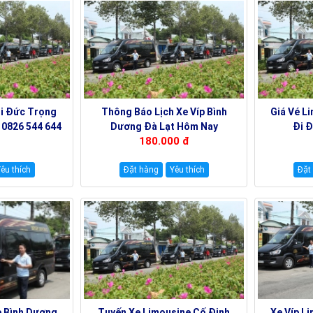
Đi Đức Trọng
Thông Báo Lịch Xe Víp Bình
Giá Vé L
 0826 544 644
Dương Đà Lạt Hôm Nay
Đi Đ
180.000 đ
19000144
êu thích
Đặt hàng
Yêu thích
Đặt
e Bình Dương
Tuyến Xe Limousine Cố Định
Xe Víp L