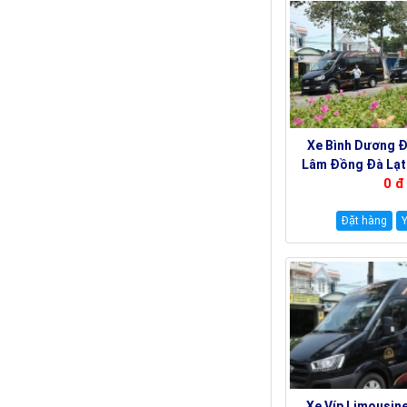
Xe Bình Dương 
Lâm Đồng Đà Lạt
0 đ
Đặt hàng
Y
Xe Víp Limousin