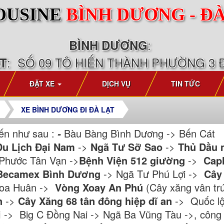
OUSINE
BÌNH DƯƠNG - Đ
:
BÌNH DƯƠNG
: SỐ 09 TÔ HIẾN THÀNH PHƯỜNG 3 
ẠT
ĐẶT XE
DỊCH VỤ
TIN TỨC
XE BÌNH DƯƠNG ĐI ĐÀ LẠT
ến như sau :
Bàu Bàng Bình Dương -> Bến C
-
Du Lịch Đại Nam
->
Ngã Tư Sỡ Sao
->
Thủ Dầu
Phước Tân Vạn ->
Bệnh Viện 512 giường
->
Cap
Becamex Bình Dương
-> Ngã Tư Phú Lợi ->
Cây
hoa Huân ->
Vòng Xoay An Phú
(Cây xăng vân tr
n
->
Cây Xăng 68 tân đông hiệp dĩ an
-> Quốc lộ
i
-> Big C Đồng Nai -> Ngã Ba Vũng Tàu ->, công 