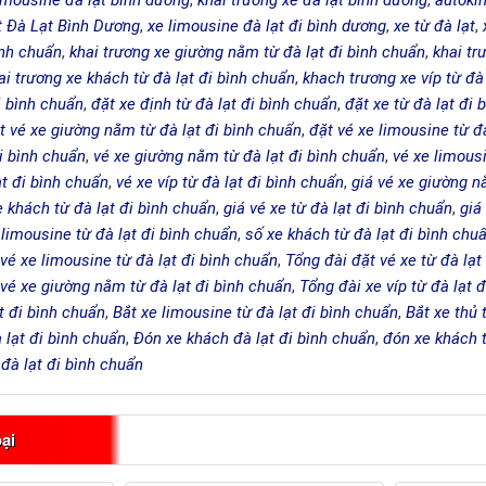
imousine đà lạt bình dương
,
khai trương xe đà lạt bình dương
,
autoki
 Đà Lạt Bình Dương
,
xe limousine đà lạt đi bình dương
,
xe từ đà lạt
,
bình chuẩn
,
khai trương xe giường nằm từ đà lạt đi bình chuẩn
,
khai tr
ai trương xe khách từ đà lạt đi bình chuẩn
,
khach trương xe víp từ đà
i bình chuẩn
,
đặt xe định từ đà lạt đi bình chuẩn
,
đặt xe từ đà lạt đi 
t vé xe giường nằm từ đà lạt đi bình chuẩn
,
đặt vé xe limousine từ đ
đi bình chuẩn
,
vé xe giường nằm từ đà lạt đi bình chuẩn
,
vé xe limousi
ạt đi bình chuẩn
,
vé xe víp từ đà lạt đi bình chuẩn
,
giá vé xe giường n
e khách từ đà lạt đi bình chuẩn
,
giá vé xe từ đà lạt đi bình chuẩn
,
giá
 limousine từ đà lạt đi bình chuẩn
,
số xe khách từ đà lạt đi bình chu
vé xe limousine từ đà lạt đi bình chuẩn
,
Tổng đài đặt vé xe từ đà lạt
 vé xe giường nằm từ đà lạt đi bình chuẩn
,
Tổng đài xe víp từ đà lạt 
t đi bình chuẩn
,
Bắt xe limousine từ đà lạt đi bình chuẩn
,
Bắt xe thủ 
 lạt đi bình chuẩn
,
Đón xe khách đà lạt đi bình chuẩn
,
đón xe khách t
đà lạt đi bình chuẩn
ại