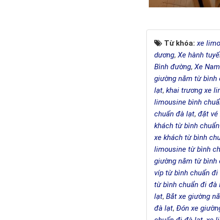
Từ khóa:
xe lim
dương
,
Xe hành tuyế
Bình đường
,
Xe Nam 
giường nằm từ bình 
lạt
,
khai trương xe l
limousine bình chuẩn
chuẩn đà lạt
,
đặt vé
khách từ bình chuẩn 
xe khách từ bình chu
limousine từ bình ch
giường nằm từ bình 
víp từ bình chuẩn đi
từ bình chuẩn đi đà 
lạt
,
Bắt xe giường nằ
đà lạt
,
Đón xe giườn