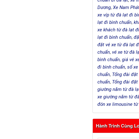
chuẩn đi đà lạt
,
xe l
Dương
,
Xe Nam Phát
xe víp từ đà lạt đi 
lạt đi bình chuẩn
,
kh
xe khách từ đà lạt đ
lạt đi bình chuẩn
,
đặ
đặt vé xe từ đà lạt 
chuẩn
,
vé xe từ đà l
bình chuẩn
,
giá vé x
đi bình chuẩn
,
số xe
chuẩn
,
Tổng đài đặt 
chuẩn
,
Tổng đài đặt
giường nằm từ đà lạ
xe giường nằm từ đà
đón xe limousine từ 
Hành Trình Cùng Lo