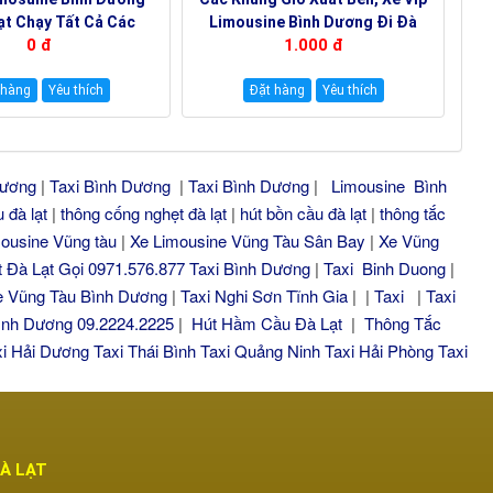
ạt Chạy Tất Cả Các
Limousine Bình Dương Đi Đà
0 đ
1.000 đ
gày 19000144
Lạt 19000180
 hàng
Yêu thích
Đặt hàng
Yêu thích
Dương
|
Taxi Bình Dương
|
Taxi Bình Dương
|
Limousine Bình
 đà lạt
|
thông cống nghẹt đà lạt
|
hút bồn cầu đà lạt
|
thông tắc
ousine Vũng tàu
|
Xe Limousine Vũng Tàu Sân Bay
|
Xe Vũng
 Đà Lạt Gọi 0971.576.877
Taxi Bình Dương
|
Taxi Binh Duong
|
e Vũng Tàu Bình Dương
|
Taxi Nghi Sơn Tĩnh Gia
| |
Taxi
|
Taxi
ình Dương 09.2224.2225
|
Hút Hầm Cầu Đà Lạt
|
Thông Tắc
xi Hải Dương
Taxi Thái Bình
Taxi Quảng Ninh
Taxi Hải Phòng
Taxi
ĐÀ LẠT