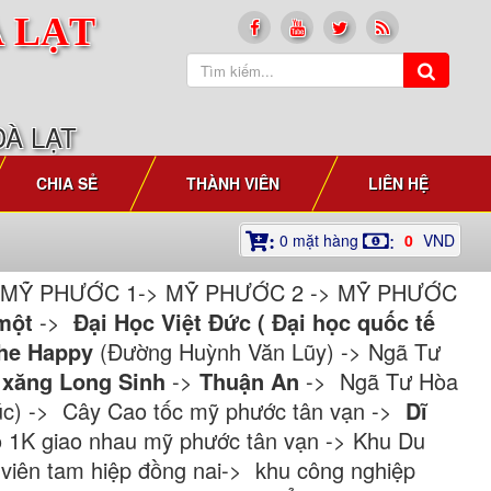
À LẠT
ĐÀ LẠT
CHIA SẺ
THÀNH VIÊN
LIÊN HỆ
0
mặt hàng
0
VND
:
:
át MỸ PHƯỚC 1-> MỸ PHƯỚC 2 -> MỸ PHƯỚC
 một
->
Đại Học Việt Đức ( Đại học quốc tế
he Happy
(Đường Huỳnh Văn Lũy) -> Ngã Tư
 xăng Long Sinh
->
Thuận An
-> Ngã Tư Hòa
úc) -> Cây Cao tốc mỹ phước tân vạn ->
Dĩ
 1K giao nhau mỹ phước tân vạn -> Khu Du
viên tam hiệp đồng nai-> khu công nghiệp