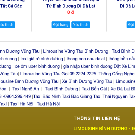
 Tất Cả Các
Từ Bình Dương Đi Đà Lạt
Đi Đà L
0 đ
n 0922242225
0922248222
N
êu thích
Đặt hàng
Yêu thích
Đặt
ình Dương Vũng Tàu
|
Limousine Vũng Tàu Bình Dương
|
Taxi Bình 
binh duong
|
taxi giá rẻ bình dương
|
thong bon cau dalat
|
thông bồn cầu
 duong
|
xe ôm uber binh duong
|
gia nhập uber binh duong
Đặt Xe Lim
Vũng Tàu
|
Limousine Vũng Tàu Gọi 09.2224.2225
Thông Cống Nghẹt
mousine Bình Dương Vũng Tàu
|
Xe Bình Dương Vũng Tàu
|
Limousin
 Hóa
|
Taxi Nghệ An
|
Taxi Bình Dương
|
Taxi Bến Cát
|
Xe Đà Lạt B
3 -0964.299.449
|
Taxi Bắc Ninh
Taxi Bắc Giang
Taxi Thái Nguyên
Ta
Taxi
|
Taxi Hà Nội
|
Taxi Hà Nội
THÔNG TIN LIÊN HỆ
LIMOUSINE BÌNH DƯƠNG - 