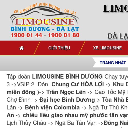
LIM
ĐÀ L
GIỚI THIỆU
XE LIMOUSINE
TRANG NHẤT
Tập đoàn
LIMOUSINE BÌNH DƯƠNG
Chạy tuy
3 ->VSIP 2 Đón
Chung Cư HÒA LỢI
->
Khu 
miền đông )
->
Trần Ngọc Lên
-> Cao Tốc Mỹ 
Chợ Đình ->
Đại học Bình Dương
->
Tòa Nhà 
Lân ->
Bệnh viện Colombia
-> Ngã Tư Thủ K
An
->
chiêu liêu giao nhau mỹ phước tân vạ
Lịch Thủy Châu -> Ngã Ba Tân Vạn ->
Đồng Na