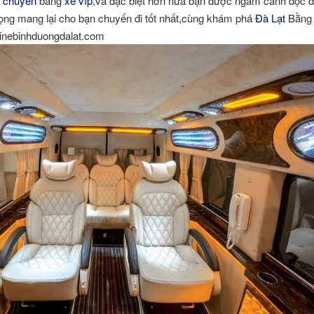
i chuyển
bằng
xe víp
,và đặc biệt hơn nữa bạn được ngắm cảnh dọc đ
ọng mang lại cho bạn chuyến đi tốt nhất,cùng khám phá
Đà Lạt
Bằn
sinebinhduongdalat.com