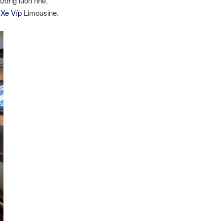
ường luôn nhé.
g
Xe Víp
Limousine.