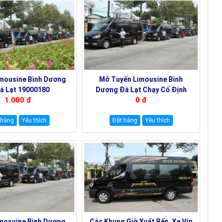
imousine Bình Dương
Mở Tuyến Limousine Bình
à Lạt 19000180
Dương Đà Lạt Chạy Cố Định
1.000 đ
0 đ
19000180
 hàng
Yêu thích
Đặt hàng
Yêu thích
imosuine Bình Dương
Các Khung Giờ Xuất Bến, Xe Víp