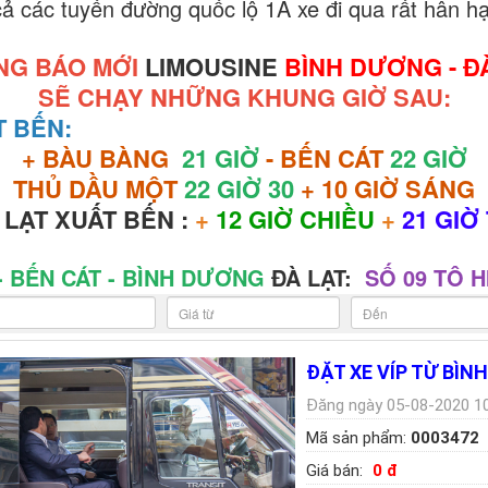
ả các tuyến đường quốc lộ 1A xe đi qua rất hân hạ
NG BÁO MỚI
LIMOUSINE
BÌNH DƯƠNG - Đ
SẼ CHẠY NHỮNG KHUNG GIỜ SAU:
 BẾN:
+ BÀU BÀNG
21 GIỜ
- BẾN CÁT
22 GIỜ
THỦ DẦU MỘT
22 GIỜ 30
+ 10 GIỜ SÁNG
 LẠT XUẤT BẾN :
+
12 GIỜ CHIỀU
+
21 GIỜ 
- BẾN CÁT - BÌNH DƯƠNG
ĐÀ LẠT:
SỐ 09 TÔ 
ĐẶT XE VÍP TỪ BÌN
Đăng ngày 05-08-2020 10
Mã sản phẩm:
0003472
Giá bán:
0 đ