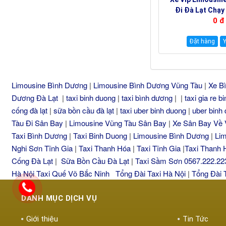
Đi Đà Lạt Chạy
0 đ
Ngày Trong Tuầ
Đặt hàng
Y
Limousine Bình Dương
|
Limousine Bình Dương Vũng Tàu
|
Xe B
Dương Đà Lạt
|
taxi binh duong
|
taxi bình dương
| |
taxi gia re 
cống đà lạt
|
sữa bồn cầu đà lạt
|
taxi uber binh duong
|
uber binh
Tàu Đi Sân Bay
|
Limousine Vũng Tàu Sân Bay
|
Xe Sân Bay Về 
Taxi Bình Dương
|
Taxi Binh Duong
|
Limousine Bình Dương
|
Li
Nghi Sơn Tĩnh Gia
|
Taxi Thanh Hóa
|
Taxi Tĩnh Gia
|
Taxi Thanh
Cống Đà Lạt
|
Sữa Bồn Cầu Đà Lạt
|
Taxi Sầm Sơn 0567.222.22
Hà Nội
Taxi Quế Võ Bắc Ninh
Tổng Đài Taxi Hà Nội
|
Tổng Đài 
DANH MỤC DỊCH VỤ
Giới thiệu
Tin Tức