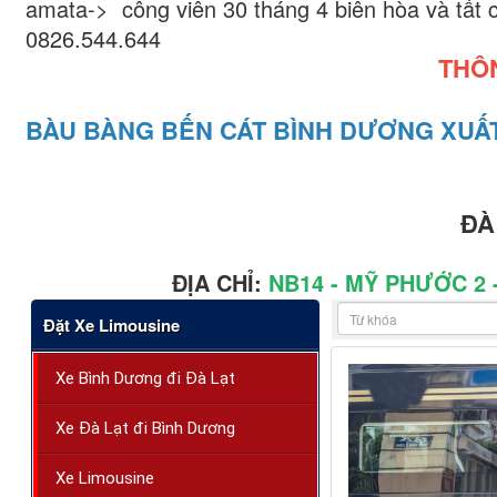
amata-> công viên 30 tháng 4 biên hòa và tất c
0826.544.644
THÔ
BÀU BÀNG BẾN CÁT BÌNH DƯƠNG XUẤT
ĐÀ
ĐỊA CHỈ:
NB14 - MỸ PHƯỚC 2 
Đặt Xe Limousine
Xe Bình Dương đi Đà Lạt
Xe Đà Lạt đi Bình Dương
Xe Limousine