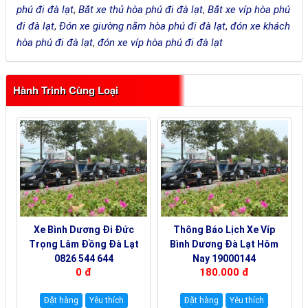
phú đi đà lạt
,
Bắt xe thủ hòa phú đi đà lạt
,
Bắt xe víp hòa phú
đi đà lạt
,
Đón xe giường nằm hòa phú đi đà lạt
,
đón xe khách
hòa phú đi đà lạt
,
đón xe víp hòa phú đi đà lạt
Hành Trình Cùng Loại
Xe Bình Dương Đi Đức
Thông Báo Lịch Xe Víp
Trọng Lâm Đồng Đà Lạt
Bình Dương Đà Lạt Hôm
0826 544 644
Nay 19000144
0 đ
180.000 đ
Đặt hàng
Yêu thích
Đặt hàng
Yêu thích