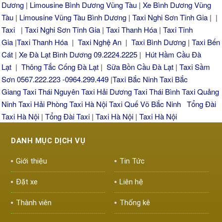
Dương
|
Limousine Bình Dương Vũng Tàu
|
Xe Bình Dương Vũng
Tàu
|
Limousine Vũng Tàu Bình Dương
|
Taxi Nghi Sơn Tĩnh Gia
| |
Taxi
|
Taxi Nghi Sơn Tĩnh Gia
|
Taxi Thanh Hóa
|
Taxi Tĩnh
Gia
|
Taxi Thanh Hóa
|
Taxi Nghệ An
|
Taxi Bình Dương
|
Taxi Bến
Cát
|
Xe Đà Lạt Bình Dương 09.2224.2225
|
Hút Hầm Cầu Đà
Lạt
|
Thông Tắc Cống Đà Lạt
|
Sữa Bồn Cầu Đà Lạt
|
Taxi Sầm
Sơn 0567.222.223 -0964.299.449
|
Taxi Bắc Ninh
Taxi Bắc
Giang
Taxi Thái Nguyên
Taxi Hải Dương
Taxi Thái Bình
Taxi Quảng
Ninh
Taxi Hải Phòng
Taxi Hà Nội
Taxi Quế Võ Bắc Ninh
Tổng Đài
Taxi Hà Nội
|
Tổng Đài Taxi
|
Taxi Hà Nội
|
Taxi Hà Nội
DANH MỤC DỊCH VỤ
Giới thiệu
Tin Tức
Đặt xe
Liên hệ
Thành viên
Thống kê