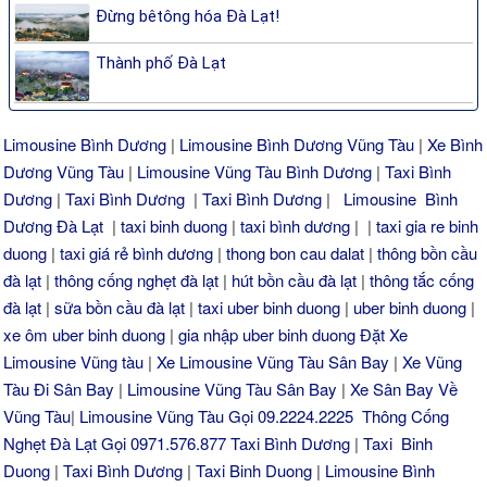
Đừng bêtông hóa Đà Lạt!
Thành phố Đà Lạt
Limousine Bình Dương
|
Limousine Bình Dương Vũng Tàu
|
Xe Bình
Dương Vũng Tàu
|
Limousine Vũng Tàu Bình Dương
|
Taxi Bình
Dương
|
Taxi Bình Dương
|
Taxi Bình Dương
|
Limousine Bình
Dương Đà Lạt
|
taxi binh duong
|
taxi bình dương
| |
taxi gia re binh
duong
|
taxi giá rẻ bình dương
|
thong bon cau dalat
|
thông bồn cầu
đà lạt
|
thông cống nghẹt đà lạt
|
hút bồn cầu đà lạt
|
thông tắc cống
đà lạt
|
sữa bồn cầu đà lạt
|
taxi uber binh duong
|
uber binh duong
|
xe ôm uber binh duong
|
gia nhập uber binh duong
Đặt Xe
Limousine Vũng tàu
|
Xe Limousine Vũng Tàu Sân Bay
|
Xe Vũng
Tàu Đi Sân Bay
|
Limousine Vũng Tàu Sân Bay
|
Xe Sân Bay Về
Vũng Tàu
|
Limousine Vũng Tàu Gọi 09.2224.2225
Thông Cống
Nghẹt Đà Lạt Gọi 0971.576.877
Taxi Bình Dương
|
Taxi Binh
Duong
|
Taxi Bình Dương
|
Taxi Binh Duong
|
Limousine Bình