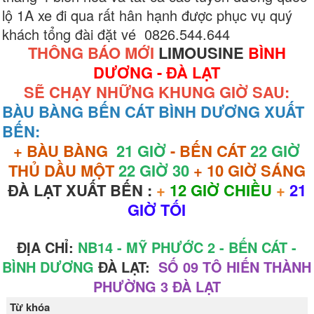
lộ 1A xe đi qua rất hân hạnh được phục vụ quý
khách tổng đài đặt vé 0826.544.644
THÔNG BÁO MỚI
LIMOUSINE
BÌNH
DƯƠNG - ĐÀ LẠT
SẼ CHẠY NHỮNG KHUNG GIỜ SAU:
BÀU BÀNG BẾN CÁT BÌNH DƯƠNG XUẤT
BẾN:
+ BÀU BÀNG
21 GIỜ
- BẾN CÁT
22 GIỜ
THỦ DẦU MỘT
22 GIỜ 30
+ 10 GIỜ SÁNG
ĐÀ LẠT XUẤT BẾN :
+
12 GIỜ CHIỀU
+
21
GIỜ TỐI
ĐỊA CHỈ:
NB14 - MỸ PHƯỚC 2 - BẾN CÁT -
BÌNH DƯƠNG
ĐÀ LẠT:
SỐ 09 TÔ HIẾN THÀNH
PHƯỜNG 3 ĐÀ LẠT
Từ khóa