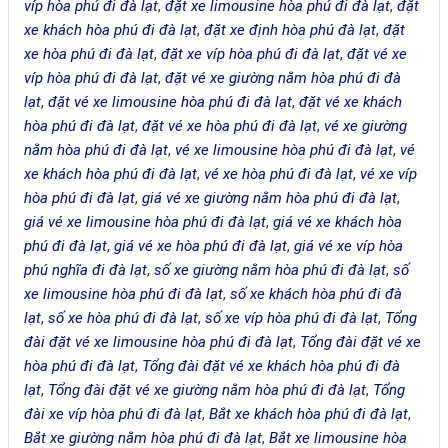
víp hòa phú đi đà lạt
,
đặt xe limousine hòa phú đi đà lạt
,
đặt
xe khách hòa phú đi đà lạt
,
đặt xe định hòa phú đà lạt
,
đặt
xe hòa phú đi đà lạt
,
đặt xe víp hòa phú đi đà lạt
,
đặt vé xe
víp hòa phú đi đà lạt
,
đặt vé xe giường nằm hòa phú đi đà
lạt
,
đặt vé xe limousine hòa phú đi đà lạt
,
đặt vé xe khách
hòa phú đi đà lạt
,
đặt vé xe hòa phú đi đà lạt
,
vé xe giường
nằm hòa phú đi đà lạt
,
vé xe limousine hòa phú đi đà lạt
,
vé
xe khách hòa phú đi đà lạt
,
vé xe hòa phú đi đà lạt
,
vé xe víp
hòa phú đi đà lạt
,
giá vé xe giường nằm hòa phú đi đà lạt
,
giá vé xe limousine hòa phú đi đà lạt
,
giá vé xe khách hòa
phú đi đà lạt
,
giá vé xe hòa phú đi đà lạt
,
giá vé xe víp hòa
phú nghĩa đi đà lạt
,
số xe giường nằm hòa phú đi đà lạt
,
số
xe limousine hòa phú đi đà lạt
,
số xe khách hòa phú đi đà
lạt
,
số xe hòa phú đi đà lạt
,
số xe víp hòa phú đi đà lạt
,
Tổng
đài đặt vé xe limousine hòa phú đi đà lạt
,
Tổng đài đặt vé xe
hòa phú đi đà lạt
,
Tổng đài đặt vé xe khách hòa phú đi đà
lạt
,
Tổng đài đặt vé xe giường nằm hòa phú đi đà lạt
,
Tổng
đài xe víp hòa phú đi đà lạt
,
Bắt xe khách hòa phú đi đà lạt
,
Bắt xe giường nằm hòa phú đi đà lạt
,
Bắt xe limousine hòa