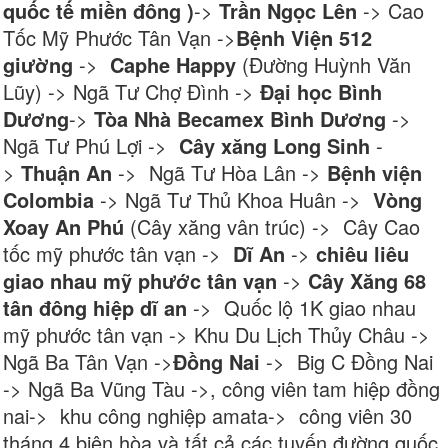
quốc tế miền đông )
->
Trần Ngọc Lên
-> Cao
Tốc Mỹ Phước Tân Vạn ->
Bệnh Viện 512
giường
->
Caphe Happy
(Đường Huỳnh Văn
Lũy) -> Ngã Tư Chợ Đình ->
Đại học Bình
Dương
->
Tòa Nhà Becamex Bình Dương
->
Ngã Tư Phú Lợi ->
Cây xăng Long Sinh
-
>
Thuận An
-> Ngã Tư Hòa Lân ->
Bệnh viện
Colombia
-> Ngã Tư Thủ Khoa Huân ->
Vòng
Xoay An Phú
(Cây xăng vân trúc) -> Cây Cao
tốc mỹ phước tân vạn ->
Dĩ An
->
chiêu liêu
giao nhau mỹ phước tân vạn
->
Cây Xăng 68
tân đông hiệp dĩ an
-> Quốc lộ 1K giao nhau
mỹ phước tân vạn -> Khu Du Lịch Thủy Châu ->
Ngã Ba Tân Vạn ->
Đồng Nai
-> Big C Đồng Nai
-> Ngã Ba Vũng Tàu ->, công viên tam hiệp đồng
nai-> khu công nghiệp amata-> công viên 30
tháng 4 biên hòa và tất cả các tuyến đường quốc