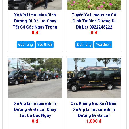
Xe Víp Limousine Bình
Tuyến Xe Limousine Cố
Dương Đi Đà Lạt Chạy
Định Từ Bình Dương Đi
Tất Cả Các Ngày Trong
Đà Lạt 0922248222
0 đ
0 đ
Tuần 0922242225
Đặt hàng
Yêu thích
Đặt hàng
Yêu thích
Xe Víp Limosuine Bình
Các Khung Giờ Xuất Bến,
Dương Đi Đà Lạt Chạy
Xe Víp Limousine Bình
Tất Cả Các Ngày
Dương Đi Đà Lạt
0 đ
1.000 đ
19000144
19000180