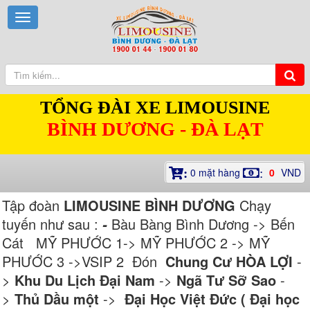
TỔNG ĐÀI XE LIMOUSINE
BÌNH DƯƠNG - ĐÀ LẠT
0
mặt hàng
0
VND
:
:
Tập đoàn
LIMOUSINE BÌNH DƯƠNG
Chạy
tuyến như sau :
Bàu Bàng Bình Dương -> Bến
-
Cát MỸ PHƯỚC 1-> MỸ PHƯỚC 2 -> MỸ
PHƯỚC 3 ->VSIP 2 Đón
Chung Cư HÒA LỢI
-
>
Khu Du Lịch Đại Nam
->
Ngã Tư Sỡ Sao
-
>
Thủ Dầu một
->
Đại Học Việt Đức ( Đại học